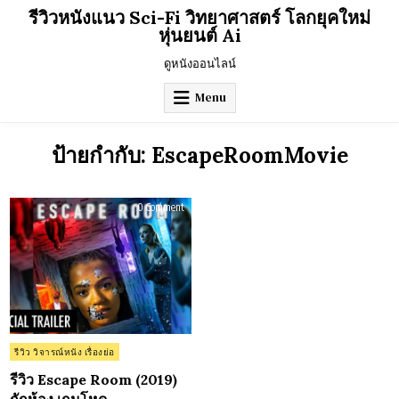
Skip
รีวิวหนังแนว Sci-Fi วิทยาศาสตร์ โลกยุคใหม่
to
หุ่นยนต์ Ai
content
ดูหนังออนไลน์
Menu
ป้ายกำกับ:
EscapeRoomMovie
on
0 Comment
รีวิว
Escape
Room
(2019)
กัก
ห้อง
เกม
โหด
Posted
รีวิว วิจารณ์หนัง เรื่องย่อ
in
รีวิว Escape Room (2019)