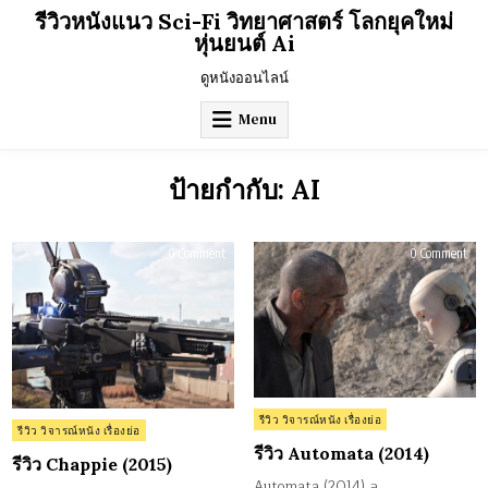
Skip
รีวิวหนังแนว Sci-Fi วิทยาศาสตร์ โลกยุคใหม่
to
หุ่นยนต์ Ai
content
ดูหนังออนไลน์
Menu
ป้ายกำกับ:
AI
on
on
0 Comment
0 Comment
รีวิว
รีวิว
Chappie
Aut
(2015)
(201
Posted
รีวิว วิจารณ์หนัง เรื่องย่อ
Posted
รีวิว วิจารณ์หนัง เรื่องย่อ
in
in
รีวิว Automata (2014)
รีวิว Chappie (2015)
Automata (2014) ล…