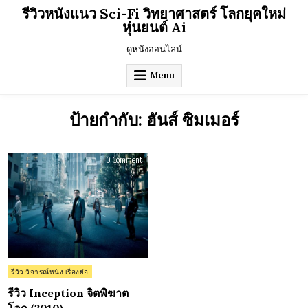
Skip
รีวิวหนังแนว Sci-Fi วิทยาศาสตร์ โลกยุคใหม่
to
หุ่นยนต์ Ai
content
ดูหนังออนไลน์
Menu
ป้ายกำกับ:
ฮันส์ ซิมเมอร์
on
0 Comment
รีวิว
Inception
จิต
พิฆาต
โลก
(2010)
Posted
รีวิว วิจารณ์หนัง เรื่องย่อ
in
รีวิว Inception จิตพิฆาต