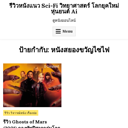
Skip
รีวิวหนังแนว Sci-Fi วิทยาศาสตร์ โลกยุคใหม่
to
หุ่นยนต์ Ai
content
ดูหนังออนไลน์
Menu
ป้ายกำกับ:
หนังสยองขวัญไซไฟ
on
0 Comment
รีวิว
Ghosts
of
Mars
(2001)
กองทัพ
ปิศาจ
ถล่ม
โลก
อังคาร
Posted
รีวิว วิจารณ์หนัง เรื่องย่อ
in
รีวิว Ghosts of Mars