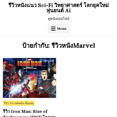
Skip
รีวิวหนังแนว Sci-Fi วิทยาศาสตร์ โลกยุคใหม่
to
หุ่นยนต์ Ai
content
ดูหนังออนไลน์
Menu
ป้ายกำกับ:
รีวิวหนังMarvel
on
0 Comment
รีวิว
Iron
Man:
Rise
of
Technovore
(2013)
ไอออน
แมน
ปะทะ
จอม
วาย
ร้าย
Posted
รีวิว วิจารณ์หนัง เรื่องย่อ
เทค
in
โน
มหา
รีวิว Iron Man: Rise of
ประลัย