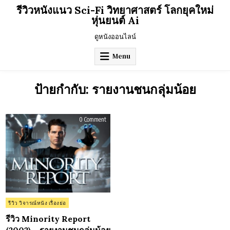
Skip
รีวิวหนังแนว Sci-Fi วิทยาศาสตร์ โลกยุคใหม่
to
หุ่นยนต์ Ai
content
ดูหนังออนไลน์
Menu
ป้ายกำกับ:
รายงานชนกลุ่มน้อย
on
0 Comment
รีวิว
Minority
Report
(2002)
–
รายงาน
ชนก
ลุ่ม
น้อย
Posted
รีวิว วิจารณ์หนัง เรื่องย่อ
in
รีวิว Minority Report